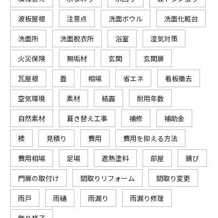
波板屋根
注意点
洗面ボウル
洗面化粧台
洗面所
洗面脱衣所
浴室
湿気対策
火災保険
無垢材
玄関
玄関扉
瓦屋根
畳
相場
省エネ
看板撤去
空気環境
素材
結露
耐用年数
自然素材
葺き替え工事
補修
補助金
襖
見積り
費用
費用を抑える方法
費用相場
足場
遮熱塗料
部屋
錆び
門扉の取付け
間取りリフォーム
間取り変更
雨戸
雨樋
雨漏り
雨漏り修理
飾り格子