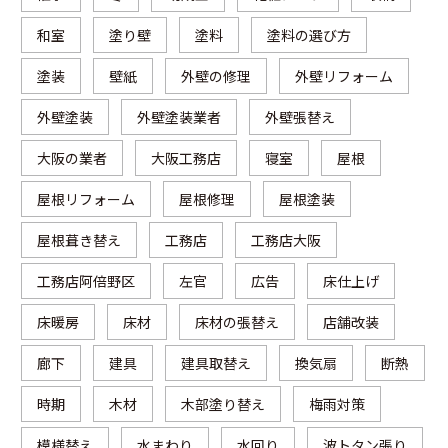
和室
塗り壁
塗料
塗料の選び方
塗装
壁紙
外壁の修理
外壁リフォーム
外壁塗装
外壁塗装業者
外壁張替え
大阪の業者
大阪工務店
寝室
屋根
屋根リフォーム
屋根修理
屋根塗装
屋根葺き替え
工務店
工務店大阪
工務店阿倍野区
左官
広告
床仕上げ
床暖房
床材
床材の張替え
店舗改装
廊下
建具
建具取替え
換気扇
断熱
時期
木材
木部塗り替え
梅雨対策
模様替え
水まわり
水回り
波トタン張り