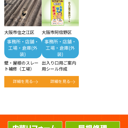
大阪市住之江区
大阪市阿倍野区
事務所・店舗・
事務所・店舗・
工場・倉庫(外
工場・倉庫(外
装)
装)
壁・屋根のスレー
出入り口用ご案内
ト補修（工場）
用シール作成
詳細を見る
詳細を見る