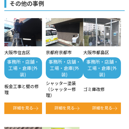
その他の事例
大阪市住吉区
京都府京都市
大阪市都島区
事務所・店舗・
事務所・店舗・
事務所・店舗・
工場・倉庫(外
工場・倉庫(外
工場・倉庫(外
装)
装)
装)
シャッター塗装
板金工事と壁の修
（シャッター修
ゴミ庫改修
理
理）
詳細を見る
詳細を見る
詳細を見る