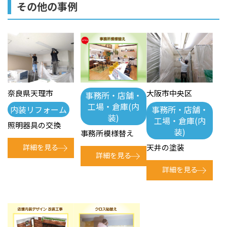
その他の事例
奈良県天理市
大阪市中央区
事務所・店舗・
工場・倉庫(内
内装リフォーム
事務所・店舗・
装)
工場・倉庫(内
照明器具の交換
装)
事務所模様替え
詳細を見る
天井の塗装
詳細を見る
詳細を見る