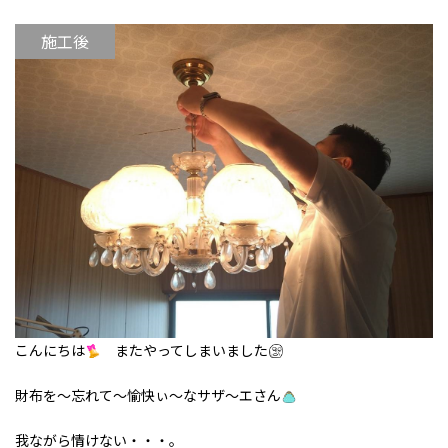
施工後
こんにちは
またやってしまいました
財布を～忘れて～愉快ぃ～なサザ～エさん
我ながら情けない・・・。