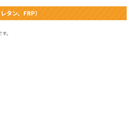
レタン、FRP）
です。
。