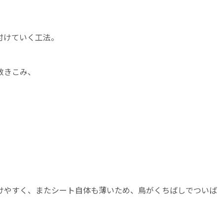
付けていく工法。
敷きこみ、
けやすく、またシート自体も薄いため、鳥がくちばしでついば