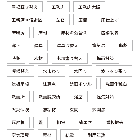
屋根葺き替え
工務店
工務店大阪
工務店阿倍野区
左官
広告
床仕上げ
床暖房
床材
床材の張替え
店舗改装
廊下
建具
建具取替え
換気扇
断熱
時期
木材
木部塗り替え
梅雨対策
模様替え
水まわり
水回り
波トタン張り
波板屋根
注意点
洗面ボウル
洗面化粧台
洗面所
洗面脱衣所
浴室
湿気対策
火災保険
無垢材
玄関
玄関扉
瓦屋根
畳
相場
省エネ
看板撤去
空気環境
素材
結露
耐用年数