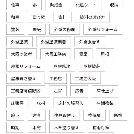
催事
冬
助成金
化粧シート
収納
和室
塗り壁
塗料
塗料の選び方
塗装
壁紙
外壁の修理
外壁リフォーム
外壁塗装
外壁塗装業者
外壁張替え
大阪の業者
大阪工務店
寝室
屋根
屋根リフォーム
屋根修理
屋根塗装
屋根葺き替え
工務店
工務店大阪
工務店阿倍野区
左官
広告
床仕上げ
床暖房
床材
床材の張替え
店舗改装
廊下
建具
建具取替え
換気扇
断熱
時期
木材
木部塗り替え
梅雨対策