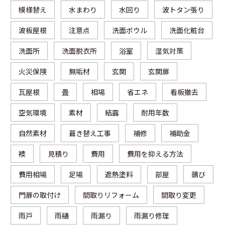
模様替え
水まわり
水回り
波トタン張り
波板屋根
注意点
洗面ボウル
洗面化粧台
洗面所
洗面脱衣所
浴室
湿気対策
火災保険
無垢材
玄関
玄関扉
瓦屋根
畳
相場
省エネ
看板撤去
空気環境
素材
結露
耐用年数
自然素材
葺き替え工事
補修
補助金
襖
見積り
費用
費用を抑える方法
費用相場
足場
遮熱塗料
部屋
錆び
門扉の取付け
間取りリフォーム
間取り変更
雨戸
雨樋
雨漏り
雨漏り修理