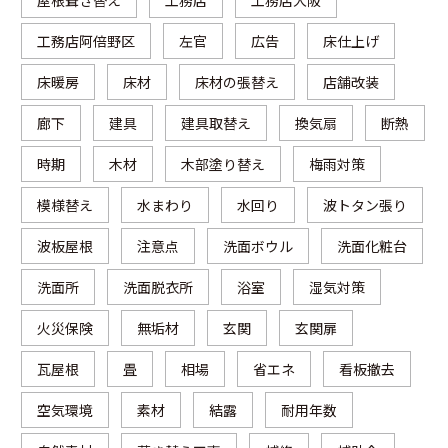
屋根葺き替え
工務店
工務店大阪
工務店阿倍野区
左官
広告
床仕上げ
床暖房
床材
床材の張替え
店舗改装
廊下
建具
建具取替え
換気扇
断熱
時期
木材
木部塗り替え
梅雨対策
模様替え
水まわり
水回り
波トタン張り
波板屋根
注意点
洗面ボウル
洗面化粧台
洗面所
洗面脱衣所
浴室
湿気対策
火災保険
無垢材
玄関
玄関扉
瓦屋根
畳
相場
省エネ
看板撤去
空気環境
素材
結露
耐用年数