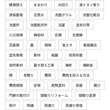
模様替え
水まわり
水回り
波トタン張り
波板屋根
注意点
洗面ボウル
洗面化粧台
洗面所
洗面脱衣所
浴室
湿気対策
火災保険
無垢材
玄関
玄関扉
瓦屋根
畳
相場
省エネ
看板撤去
空気環境
素材
結露
耐用年数
自然素材
葺き替え工事
補修
補助金
襖
見積り
費用
費用を抑える方法
費用相場
足場
遮熱塗料
部屋
錆び
門扉の取付け
間取りリフォーム
間取り変更
雨戸
雨樋
雨漏り
雨漏り修理