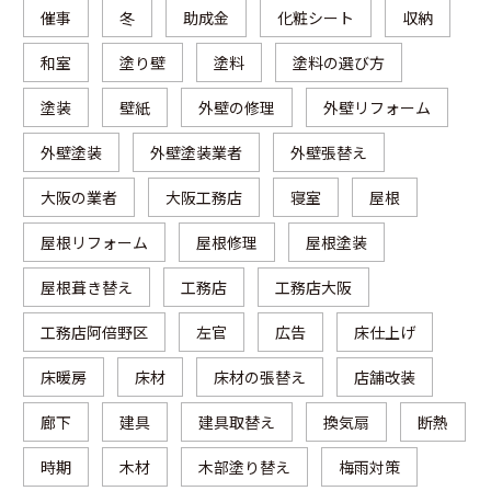
催事
冬
助成金
化粧シート
収納
和室
塗り壁
塗料
塗料の選び方
塗装
壁紙
外壁の修理
外壁リフォーム
外壁塗装
外壁塗装業者
外壁張替え
大阪の業者
大阪工務店
寝室
屋根
屋根リフォーム
屋根修理
屋根塗装
屋根葺き替え
工務店
工務店大阪
工務店阿倍野区
左官
広告
床仕上げ
床暖房
床材
床材の張替え
店舗改装
廊下
建具
建具取替え
換気扇
断熱
時期
木材
木部塗り替え
梅雨対策