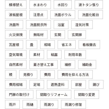
模様替え
水まわり
水回り
波トタン張り
波板屋根
注意点
洗面ボウル
洗面化粧台
洗面所
洗面脱衣所
浴室
湿気対策
火災保険
無垢材
玄関
玄関扉
瓦屋根
畳
相場
省エネ
看板撤去
空気環境
素材
結露
耐用年数
自然素材
葺き替え工事
補修
補助金
襖
見積り
費用
費用を抑える方法
費用相場
足場
遮熱塗料
部屋
錆び
門扉の取付け
間取りリフォーム
間取り変更
雨戸
雨樋
雨漏り
雨漏り修理