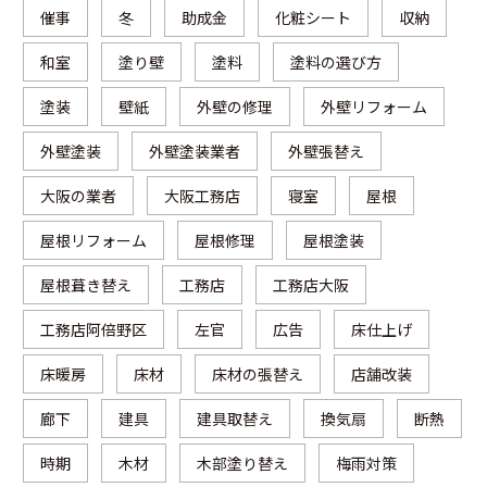
催事
冬
助成金
化粧シート
収納
和室
塗り壁
塗料
塗料の選び方
塗装
壁紙
外壁の修理
外壁リフォーム
外壁塗装
外壁塗装業者
外壁張替え
大阪の業者
大阪工務店
寝室
屋根
屋根リフォーム
屋根修理
屋根塗装
屋根葺き替え
工務店
工務店大阪
工務店阿倍野区
左官
広告
床仕上げ
床暖房
床材
床材の張替え
店舗改装
廊下
建具
建具取替え
換気扇
断熱
時期
木材
木部塗り替え
梅雨対策