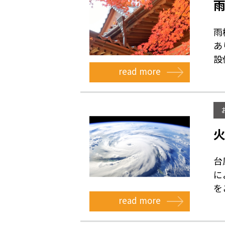
雨
あ
設備
read more
台
に
をご
read more