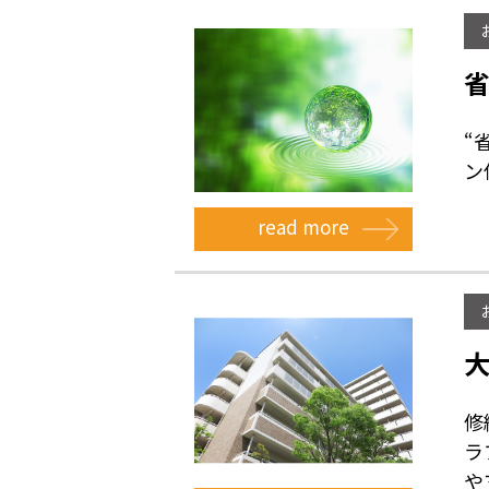
“
ン
read more
修
ラ
やマ